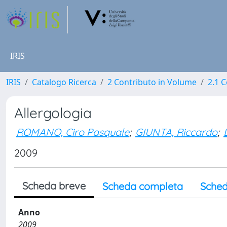
IRIS
IRIS
Catalogo Ricerca
2 Contributo in Volume
2.1 C
Allergologia
ROMANO, Ciro Pasquale
;
GIUNTA, Riccardo
;
2009
Scheda breve
Scheda completa
Sched
Anno
2009