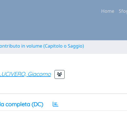
Home
Sfo
ontributo in volume (Capitolo o Saggio)
LUCIVERO, Giacomo
a completa (DC)