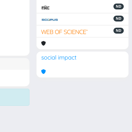
ND
ND
ND
social impact