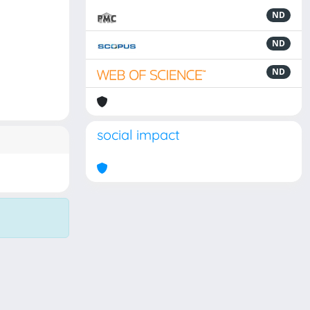
ND
ND
ND
social impact