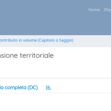
Home
Sfo
ontributo in volume (Capitolo o Saggio)
sione territoriale
a completa (DC)