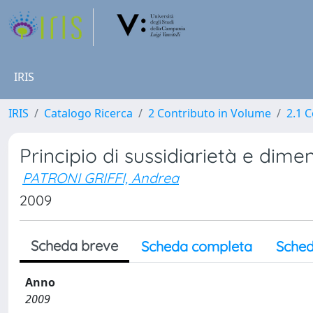
IRIS
IRIS
Catalogo Ricerca
2 Contributo in Volume
2.1 C
Principio di sussidiarietà e dimen
PATRONI GRIFFI, Andrea
2009
Scheda breve
Scheda completa
Sched
Anno
2009