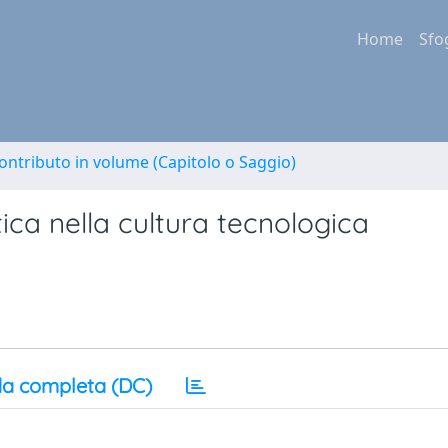
Home
Sfo
ontributo in volume (Capitolo o Saggio)
ica nella cultura tecnologica
a completa (DC)