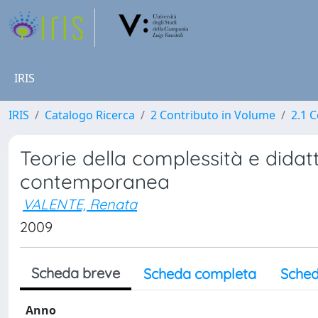
IRIS
IRIS
Catalogo Ricerca
2 Contributo in Volume
2.1 C
Teorie della complessità e didatt
contemporanea
VALENTE, Renata
2009
Scheda breve
Scheda completa
Sched
Anno