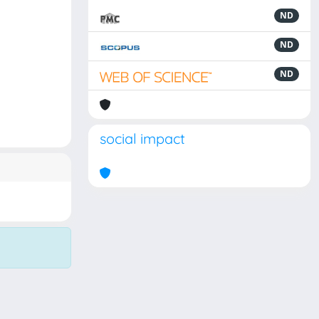
ND
ND
ND
social impact