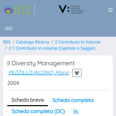
IRIS
IRIS
Catalogo Ricerca
2 Contributo in Volume
2.1 Contributo in volume (Capitolo o Saggio)
Il Diversity Management
PEZZILLO IACONO, Mario
2009
Scheda breve
Scheda completa
Scheda completa (DC)