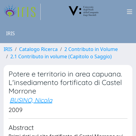
IRIS
IRIS
Catalogo Ricerca
2 Contributo in Volume
2.1 Contributo in volume (Capitolo o Saggio)
Potere e territorio in area capuana.
L'insediamento fortificato di Castel
Morrone
BUSINO, Nicola
2009
Abstract