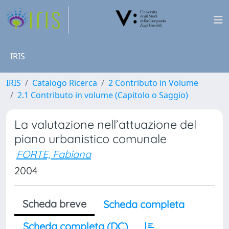
IRIS
IRIS
Catalogo Ricerca
2 Contributo in Volume
2.1 Contributo in volume (Capitolo o Saggio)
La valutazione nell’attuazione del
piano urbanistico comunale
FORTE, Fabiana
2004
Scheda breve
Scheda completa
Scheda completa (DC)