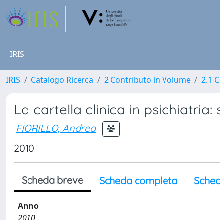
IRIS
IRIS
Catalogo Ricerca
2 Contributo in Volume
2.1 C
La cartella clinica in psichiatria
FIORILLO, Andrea
2010
Scheda breve
Scheda completa
Sched
Anno
2010