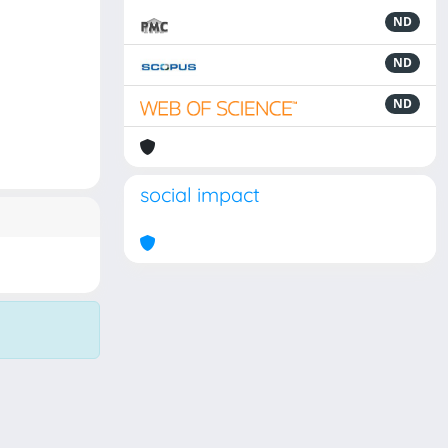
ND
ND
ND
social impact