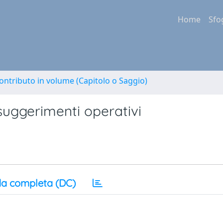
Home
Sfo
ontributo in volume (Capitolo o Saggio)
: suggerimenti operativi
a completa (DC)