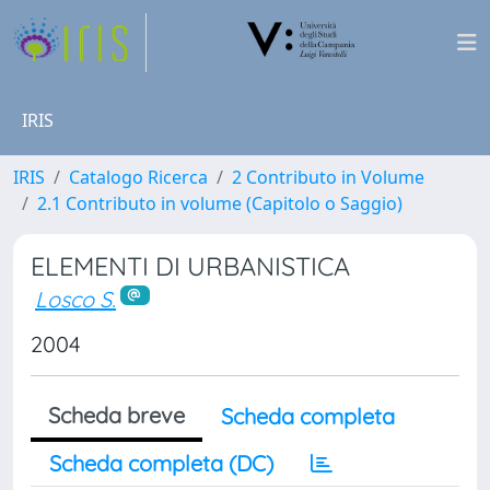
IRIS
IRIS
Catalogo Ricerca
2 Contributo in Volume
2.1 Contributo in volume (Capitolo o Saggio)
ELEMENTI DI URBANISTICA
Losco S.
2004
Scheda breve
Scheda completa
Scheda completa (DC)