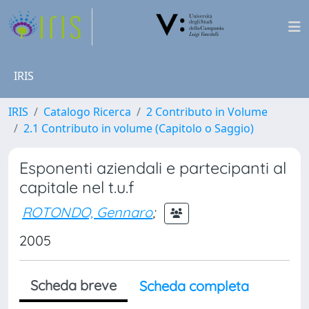
IRIS
IRIS
Catalogo Ricerca
2 Contributo in Volume
2.1 Contributo in volume (Capitolo o Saggio)
Esponenti aziendali e partecipanti al
capitale nel t.u.f
ROTONDO, Gennaro
;
2005
Scheda breve
Scheda completa