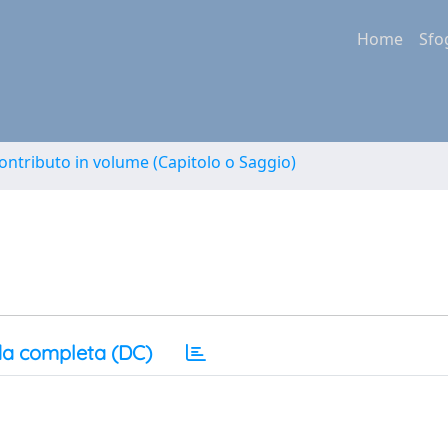
Home
Sfo
ontributo in volume (Capitolo o Saggio)
a completa (DC)