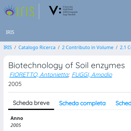
IRIS
IRIS
Catalogo Ricerca
2 Contributo in Volume
2.1 C
Biotechnology of Soil enzymes
FIORETTO, Antonietta
;
FUGGI, Amodio
2005
Scheda breve
Scheda completa
Sched
Anno
2005