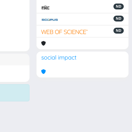
ND
ND
ND
social impact