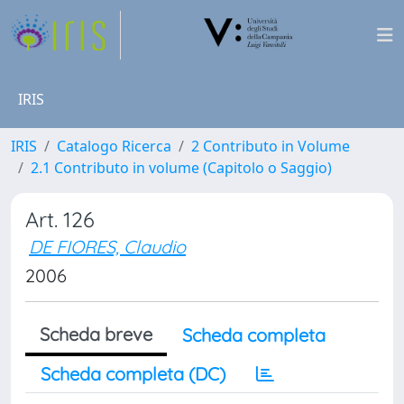
IRIS
IRIS
Catalogo Ricerca
2 Contributo in Volume
2.1 Contributo in volume (Capitolo o Saggio)
Art. 126
DE FIORES, Claudio
2006
Scheda breve
Scheda completa
Scheda completa (DC)