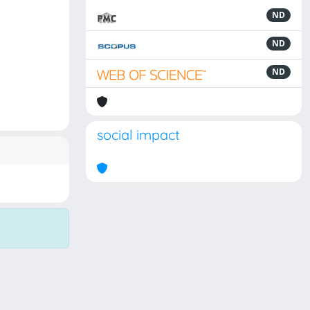
ND
ND
ND
social impact