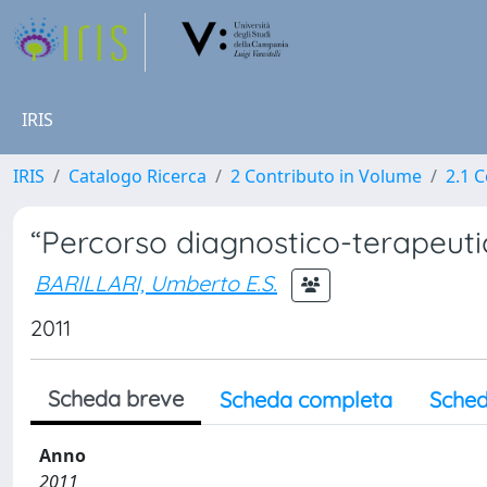
IRIS
IRIS
Catalogo Ricerca
2 Contributo in Volume
2.1 C
“Percorso diagnostico-terapeutic
BARILLARI, Umberto E.S.
2011
Scheda breve
Scheda completa
Sched
Anno
2011