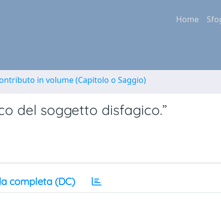
Home
Sfo
ontributo in volume (Capitolo o Saggio)
o del soggetto disfagico.”
a completa (DC)