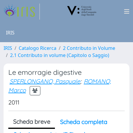
IRIS
IRIS
Catalogo Ricerca
2 Contributo in Volume
2.1 Contributo in volume (Capitolo o Saggio)
Le emorragie digestive
SPERLONGANO, Pasquale
;
ROMANO,
Marco
2011
Scheda breve
Scheda completa