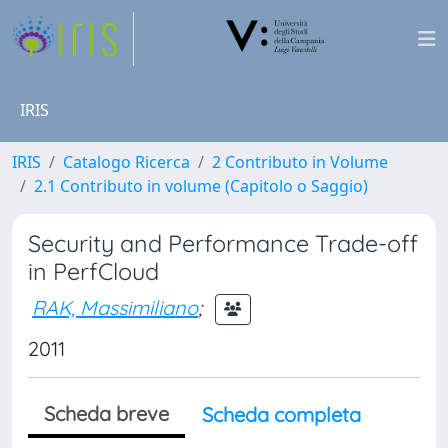
IRIS
IRIS
Catalogo Ricerca
2 Contributo in Volume
2.1 Contributo in volume (Capitolo o Saggio)
Security and Performance Trade-off
in PerfCloud
RAK, Massimiliano
;
2011
Scheda breve
Scheda completa