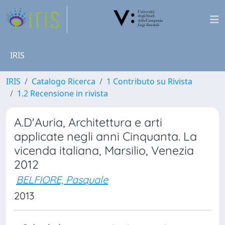
IRIS
IRIS
Catalogo Ricerca
1 Contributo su Rivista
1.2 Recensione in rivista
A.D'Auria, Architettura e arti
applicate negli anni Cinquanta. La
vicenda italiana, Marsilio, Venezia
2012
BELFIORE, Pasquale
2013