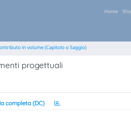
Home
Sfo
ontributo in volume (Capitolo o Saggio)
menti progettuali
a completa (DC)