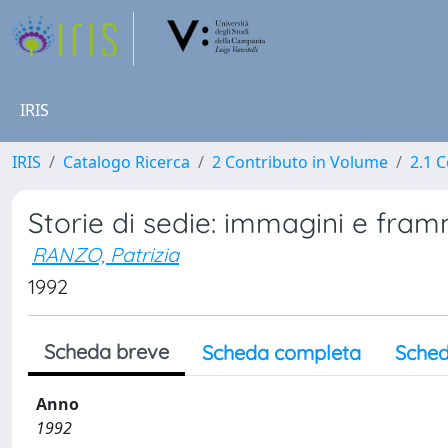
IRIS
IRIS
Catalogo Ricerca
2 Contributo in Volume
2.1 C
Storie di sedie: immagini e fram
RANZO, Patrizia
1992
Scheda breve
Scheda completa
Sched
Anno
1992