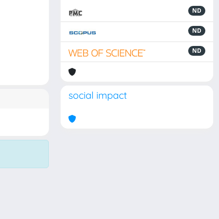
ND
ND
ND
social impact