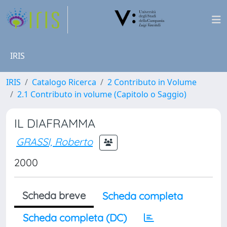
IRIS
IRIS
Catalogo Ricerca
2 Contributo in Volume
2.1 Contributo in volume (Capitolo o Saggio)
IL DIAFRAMMA
GRASSI, Roberto
2000
Scheda breve
Scheda completa
Scheda completa (DC)