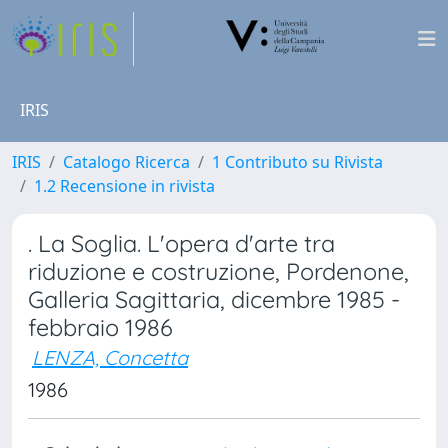
IRIS
IRIS
Catalogo Ricerca
1 Contributo su Rivista
1.2 Recensione in rivista
. La Soglia. L'opera d'arte tra
riduzione e costruzione, Pordenone,
Galleria Sagittaria, dicembre 1985 -
febbraio 1986
LENZA, Concetta
1986