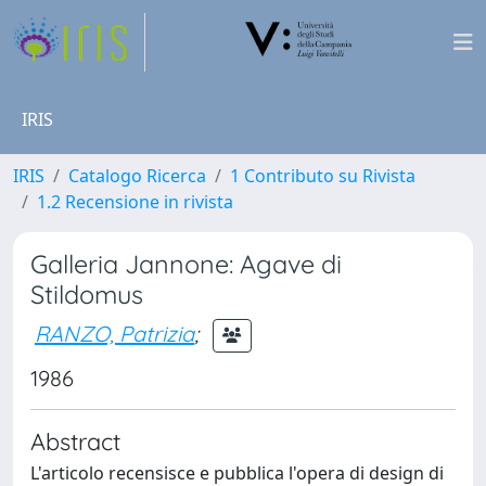
IRIS
IRIS
Catalogo Ricerca
1 Contributo su Rivista
1.2 Recensione in rivista
Galleria Jannone: Agave di
Stildomus
RANZO, Patrizia
;
1986
Abstract
L'articolo recensisce e pubblica l'opera di design di