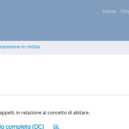
Home
Sfo
ecensione in rivista
ppelli, in relazione al concetto di abitare.
a completa (DC)