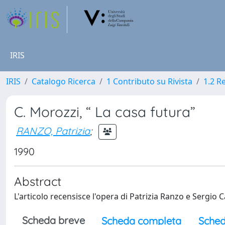
IRIS
IRIS
Catalogo Ricerca
1 Contributo su Rivista
1.2 R
C. Morozzi, “ La casa futura”
RANZO, Patrizia
;
1990
Abstract
L'articolo recensisce l'opera di Patrizia Ranzo e Sergio Ca
Scheda breve
Scheda completa
Sched