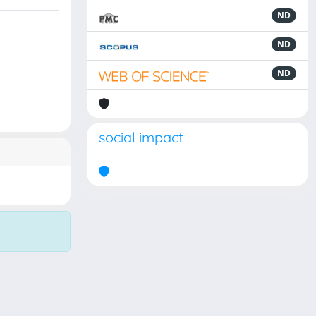
ND
ND
ND
social impact