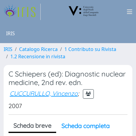
IRIS
IRIS
Catalogo Ricerca
1 Contributo su Rivista
1.2 Recensione in rivista
C Schiepers (ed): Diagnostic nuclear
medicine, 2nd rev. edn.
CUCCURULLO, Vincenzo
;
2007
Scheda breve
Scheda completa