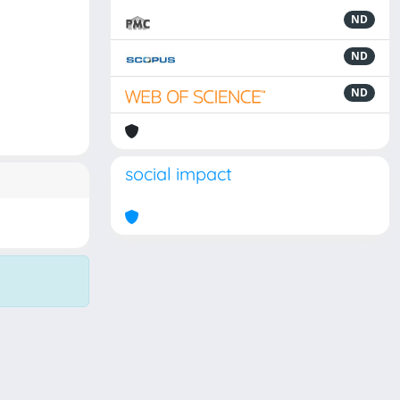
ND
ND
ND
social impact