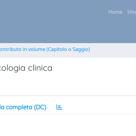
Home
Sfo
ontributo in volume (Capitolo o Saggio)
cologia clinica
a completa (DC)