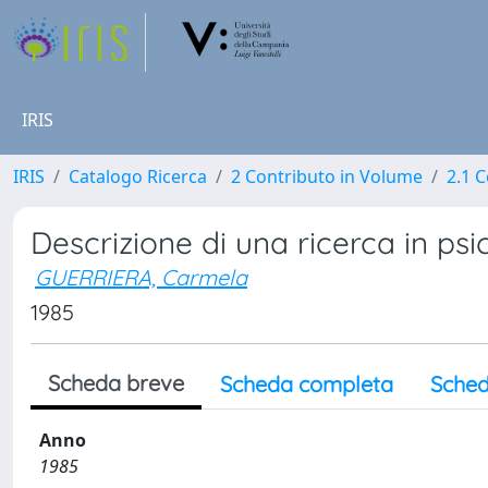
IRIS
IRIS
Catalogo Ricerca
2 Contributo in Volume
2.1 C
Descrizione di una ricerca in psi
GUERRIERA, Carmela
1985
Scheda breve
Scheda completa
Sched
Anno
1985