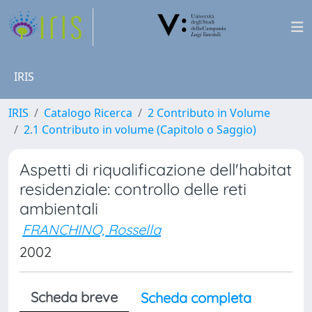
IRIS
IRIS
Catalogo Ricerca
2 Contributo in Volume
2.1 Contributo in volume (Capitolo o Saggio)
Aspetti di riqualificazione dell'habitat
residenziale: controllo delle reti
ambientali
FRANCHINO, Rossella
2002
Scheda breve
Scheda completa