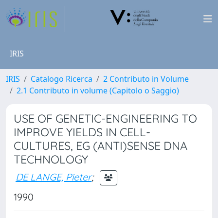
IRIS
IRIS
Catalogo Ricerca
2 Contributo in Volume
2.1 Contributo in volume (Capitolo o Saggio)
USE OF GENETIC-ENGINEERING TO
IMPROVE YIELDS IN CELL-
CULTURES, EG (ANTI)SENSE DNA
TECHNOLOGY
DE LANGE, Pieter
;
1990