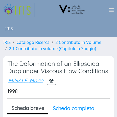
IRIS
IRIS
Catalogo Ricerca
2 Contributo in Volume
2.1 Contributo in volume (Capitolo o Saggio)
The Deformation of an Ellipsoidal
Drop under Viscous Flow Conditions
MINALE, Mario
1998
Scheda breve
Scheda completa