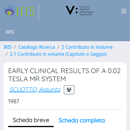
IRIS
IRIS
Catalogo Ricerca
2 Contributo in Volume
2.1 Contributo in volume (Capitolo o Saggio)
EARLY CLINICAL RESULTS OF A 0.02
TESLA MR SYSTEM
SCUOTTO, Assunta
1987
Scheda breve
Scheda completa