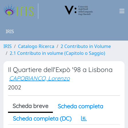
IRIS
IRIS
Catalogo Ricerca
2 Contributo in Volume
2.1 Contributo in volume (Capitolo o Saggio)
Il Quartiere dell'Expò '98 a Lisbona
CAPOBIANCO, Lorenzo
2002
Scheda breve
Scheda completa
Scheda completa (DC)