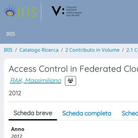
IRIS
IRIS
Catalogo Ricerca
2 Contributo in Volume
2.1 C
Access Control in Federated Clo
RAK, Massimiliano
2012
Scheda breve
Scheda completa
Sched
Anno
2012