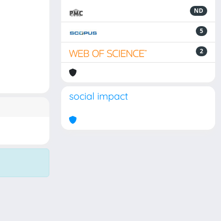
ND
5
2
social impact