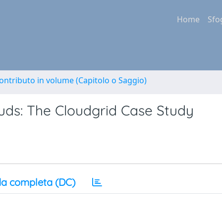
Home
Sfo
ontributo in volume (Capitolo o Saggio)
uds: The Cloudgrid Case Study
a completa (DC)