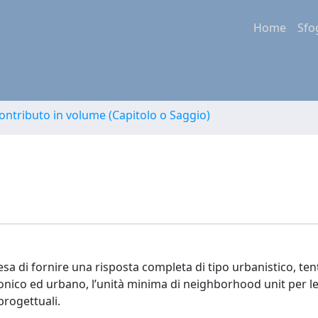
Home
Sfo
ontributo in volume (Capitolo o Saggio)
esa di fornire una risposta completa di tipo urbanistico, ten
tonico ed urbano, l’unità minima di neighborhood unit per le
progettuali.