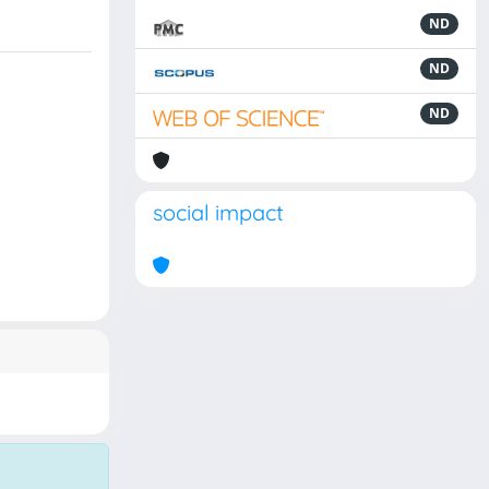
ND
ND
ND
social impact