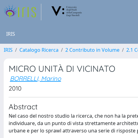
IRIS
IRIS
Catalogo Ricerca
2 Contributo in Volume
2.1 C
MICRO UNITÀ DI VICINATO
BORRELLI, Marino
2010
Abstract
Nel caso del nostro studio la ricerca, che non ha la pret
individuare, da un punto di vista strettamente architet
urbane e per lo sprawl attraverso una serie di risposte 