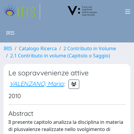
IRIS
IRIS
Catalogo Ricerca
2 Contributo in Volume
2.1 Contributo in volume (Capitolo o Saggio)
Le sopravvenienze attive
VALENZANO, Mario
;
2010
Abstract
Il presente capitolo analizza la disciplina in materia
di plusvalenze realizzate nello svolgimento di