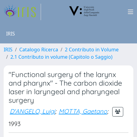
IRIS
IRIS
Catalogo Ricerca
2 Contributo in Volume
2.1 Contributo in volume (Capitolo o Saggio)
"Functional surgery of the larynx
and pharynx" - The carbon dioxide
laser in laryngeal and pharyngeal
surgery
D'ANGELO, Luigi
;
MOTTA, Gaetano
;
1993