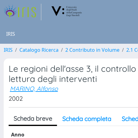
IRIS
IRIS
Catalogo Ricerca
2 Contributo in Volume
2.1 C
Le regioni dell'asse 3, il controll
lettura degli interventi
MARINO, Alfonso
2002
Scheda breve
Scheda completa
Sched
Anno