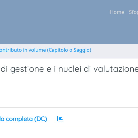
Home
Sfo
ontributo in volume (Capitolo o Saggio)
o di gestione e i nuclei di valutazion
a completa (DC)