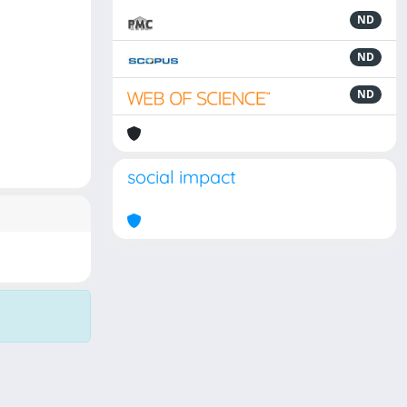
ND
ND
ND
social impact