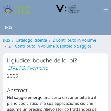
IRIS
IRIS
Catalogo Ricerca
2 Contributo in Volume
2.1 Contributo in volume (Capitolo o Saggio)
Il giudice: bouche de la loi?
D'ALTO, Filomena
2009
Abstract
Nel saggio emerge una certa discontinuità tra il
piano codicistico e la sua applicazione; ciò che
assume un preciso rilievo storico trattandosi del