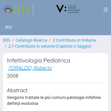
IRIS
IRIS
Catalogo Ricerca
2 Contributo in Volume
2.1 Contributo in volume (Capitolo o Saggio)
Infettivologia Pediatrica
TORALDO, Roberto
2008
Abstract
Vengono trattate le più comuni patologie infettive
dell'età evolutiva