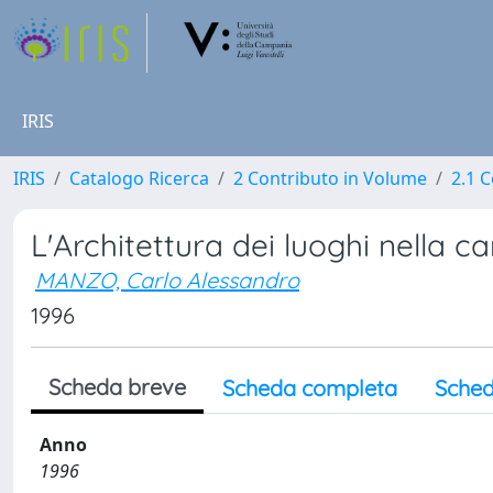
IRIS
IRIS
Catalogo Ricerca
2 Contributo in Volume
2.1 C
L'Architettura dei luoghi nella
MANZO, Carlo Alessandro
1996
Scheda breve
Scheda completa
Sched
Anno
1996