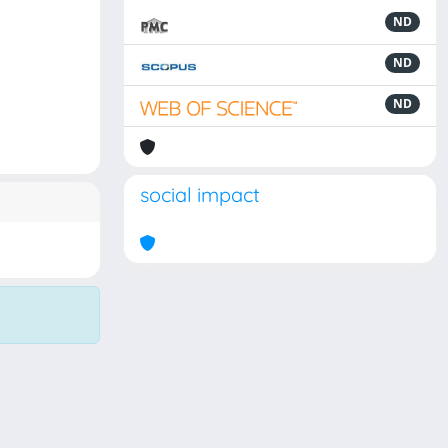
ND
ND
ND
social impact