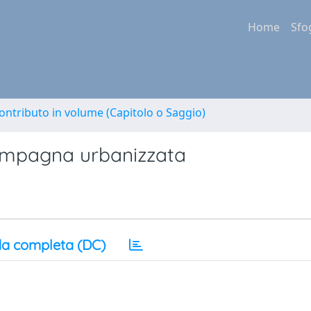
Home
Sfo
ontributo in volume (Capitolo o Saggio)
 campagna urbanizzata
a completa (DC)