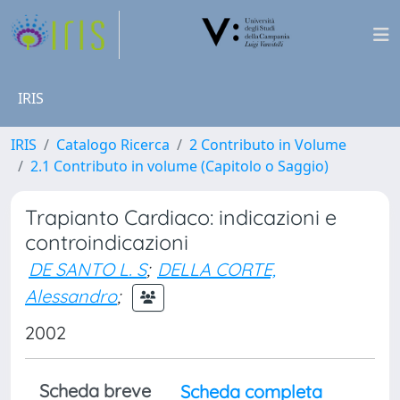
IRIS
IRIS
Catalogo Ricerca
2 Contributo in Volume
2.1 Contributo in volume (Capitolo o Saggio)
Trapianto Cardiaco: indicazioni e
controindicazioni
DE SANTO L. S
;
DELLA CORTE,
Alessandro
;
2002
Scheda breve
Scheda completa