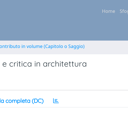
Home
Sfo
ontributo in volume (Capitolo o Saggio)
e critica in architettura
a completa (DC)