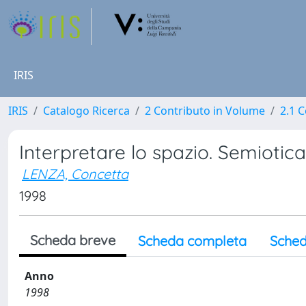
IRIS
IRIS
Catalogo Ricerca
2 Contributo in Volume
2.1 C
Interpretare lo spazio. Semiotica 
LENZA, Concetta
1998
Scheda breve
Scheda completa
Sched
Anno
1998