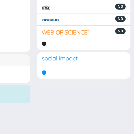
ND
ND
ND
social impact