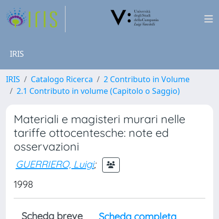
IRIS
IRIS
Catalogo Ricerca
2 Contributo in Volume
2.1 Contributo in volume (Capitolo o Saggio)
Materiali e magisteri murari nelle
tariffe ottocentesche: note ed
osservazioni
GUERRIERO, Luigi
;
1998
Scheda breve
Scheda completa