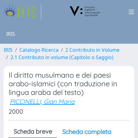
IRIS
IRIS
Catalogo Ricerca
2 Contributo in Volume
2.1 Contributo in volume (Capitolo o Saggio)
Il diritto musulmano e dei paesi
arabo-islamici (con traduzione in
lingua araba del testo)
PICCINELLI, Gian Maria
2000
Scheda breve
Scheda completa