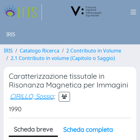
IRIS
IRIS
Catalogo Ricerca
2 Contributo in Volume
2.1 Contributo in volume (Capitolo o Saggio)
Caratterizzazione tissutale in
Risonanza Magnetica per Immagini
CIRILLO, Sossio
;
1990
Scheda breve
Scheda completa