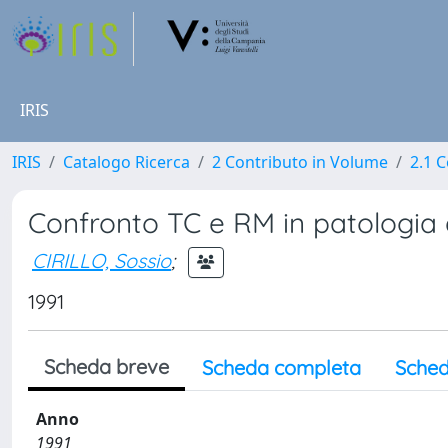
IRIS
IRIS
Catalogo Ricerca
2 Contributo in Volume
2.1 C
Confronto TC e RM in patologia 
CIRILLO, Sossio
;
1991
Scheda breve
Scheda completa
Sched
Anno
1991