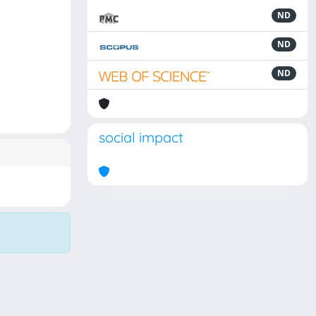
ND
ND
ND
social impact