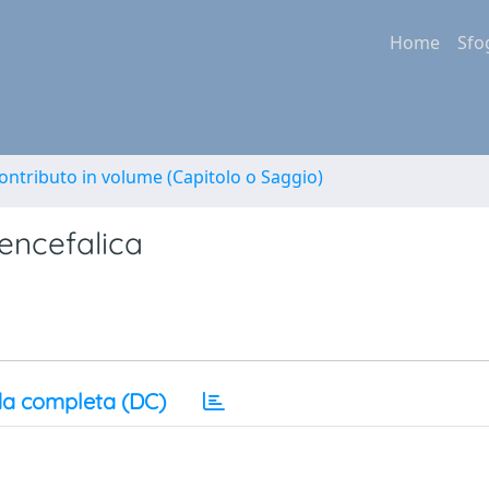
Home
Sfo
ontributo in volume (Capitolo o Saggio)
encefalica
a completa (DC)