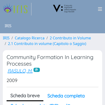
IRIS
IRIS
Catalogo Ricerca
2 Contributo in Volume
2.1 Contributo in volume (Capitolo o Saggio)
Community Formation In Learning
Processes
RASULO, M.
2009
Scheda breve
Scheda completa