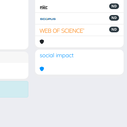
ND
ND
ND
social impact