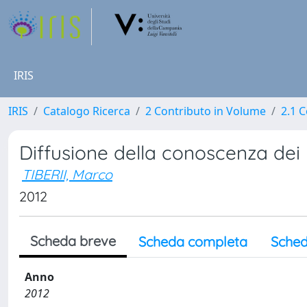
IRIS
IRIS
Catalogo Ricerca
2 Contributo in Volume
2.1 C
Diffusione della conoscenza dei b
TIBERII, Marco
2012
Scheda breve
Scheda completa
Sched
Anno
2012