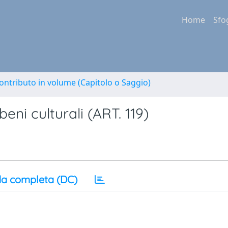
Home
Sfo
ontributo in volume (Capitolo o Saggio)
eni culturali (ART. 119)
a completa (DC)