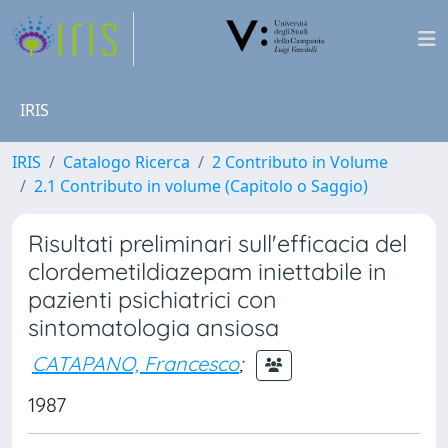
IRIS
IRIS
Catalogo Ricerca
2 Contributo in Volume
2.1 Contributo in volume (Capitolo o Saggio)
Risultati preliminari sull'efficacia del
clordemetildiazepam iniettabile in
pazienti psichiatrici con
sintomatologia ansiosa
CATAPANO, Francesco
;
1987