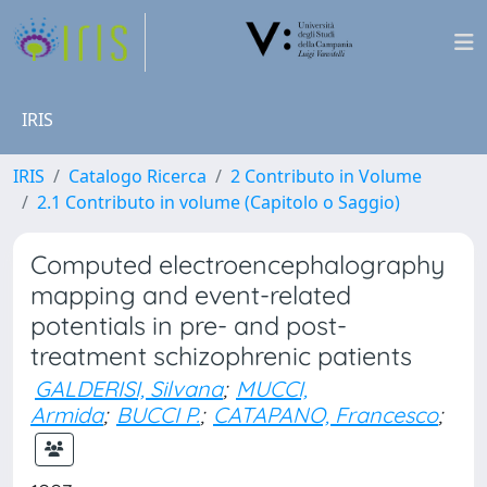
IRIS
IRIS
Catalogo Ricerca
2 Contributo in Volume
2.1 Contributo in volume (Capitolo o Saggio)
Computed electroencephalography
mapping and event-related
potentials in pre- and post-
treatment schizophrenic patients
GALDERISI, Silvana
;
MUCCI,
Armida
;
BUCCI P.
;
CATAPANO, Francesco
;