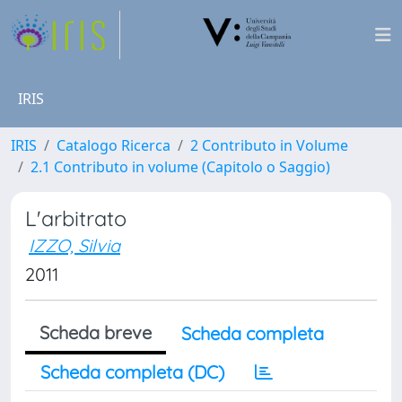
IRIS
IRIS
Catalogo Ricerca
2 Contributo in Volume
2.1 Contributo in volume (Capitolo o Saggio)
L'arbitrato
IZZO, Silvia
2011
Scheda breve
Scheda completa
Scheda completa (DC)