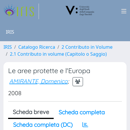
IRIS
IRIS
Catalogo Ricerca
2 Contributo in Volume
2.1 Contributo in volume (Capitolo o Saggio)
Le aree protette e l'Europa
AMIRANTE, Domenico
;
2008
Scheda breve
Scheda completa
Scheda completa (DC)