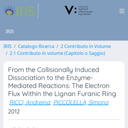
IRIS
IRIS
Catalogo Ricerca
2 Contributo in Volume
2.1 Contributo in volume (Capitolo o Saggio)
From the Collisionally Induced
Dissociation to the Enzyme-
Mediated Reactions: The Electron
Flux Within the Lignan Furanic Ring
RICCI, Andreina
;
PICCOLELLA, Simona
2012