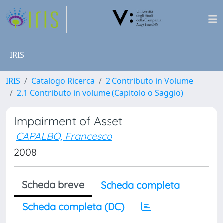
IRIS
IRIS
Catalogo Ricerca
2 Contributo in Volume
2.1 Contributo in volume (Capitolo o Saggio)
Impairment of Asset
CAPALBO, Francesco
2008
Scheda breve
Scheda completa
Scheda completa (DC)