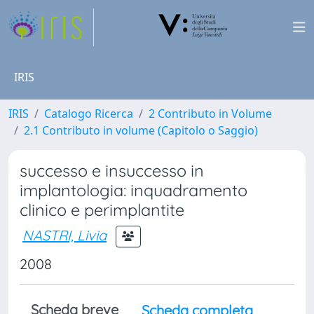
IRIS
IRIS
Catalogo Ricerca
2 Contributo in Volume
2.1 Contributo in volume (Capitolo o Saggio)
successo e insuccesso in
implantologia: inquadramento
clinico e perimplantite
NASTRI, Livia
2008
Scheda breve
Scheda completa